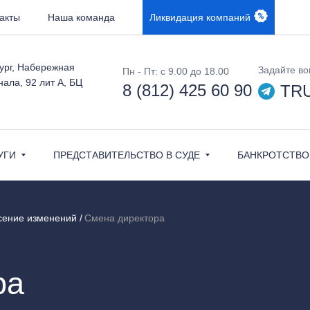
акты
Наша команда
Ликвидация компаний
ург, ​Набережная
Задайте во
Пн - Пт: с 9.00 до 18.00
ала, 92 лит А, БЦ
8 (812) 425 60 90
TR
УГИ
ПРЕДСТАВИТЕЛЬСТВО В СУДЕ
БАНКРОТСТВО
сение изменений
Смена директора
ра