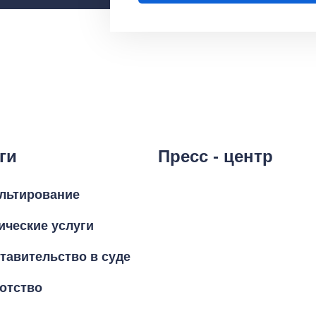
ги
Пресс - центр
льтирование
ческие услуги
тавительство в суде
отство